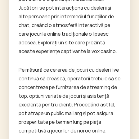
Jucătorii se pot interacționa cu dealerii și
alte persoane prin intermediul funcțiilor de
chat, creând o atmosferă interactivă pe
care jocurile online tradiționale o lipsesc
adesea. Explorați un site care prezintă
aceste experiențe captivante la
vox casino
.
Pe măsură ce cererea de jocuri cu dealeri live
continuă să crească, operatorii trebuie să se
concentreze pe furnizarea de streaming de
top, opțiuni variate de jocuri și asistență
excelentă pentru clienți. Procedând astfel,
pot atrage un public mai larg și pot asigura
prosperitate pe termen lung pe piața
competitivă a jocurilor de noroc online.