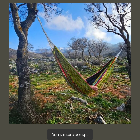
Δείτε περισσότερα