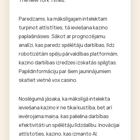
The New York Times
.
Paredzams, ka mākslīgajam intelektam
turpinot attīstīties, tā ieviešana kazino
paplašināsies. Sākot ar prognozējamu
analīzi, kas paredz spēlētāju darbības, līdz
robotizētām spēļu pārvaldības platformām,
kazino darbības izredzes izskatās spilgtas.
Papildinformāciju par šiem jauninājumiem
skatiet vietnē
vox casino
.
Noslēgumā jāsaka, ka mākslīgā intelekta
ieviešana kazino ir ne tikai kustība, bet arī
ievērojama maiņa, kas palielina darbības
efektivitāti un spēlētāju līdzdalību. Inovācijai
attīstoties, kazino, kas izmanto AI,