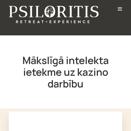
Mākslīgā intelekta
ietekme uz kazino
darbību