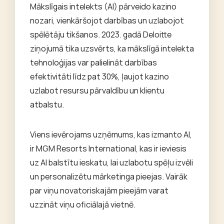
Mākslīgais intelekts (AI) pārveido kazino
nozari, vienkāršojot darbības un uzlabojot
spēlētāju tikšanos. 2023. gadā Deloitte
ziņojumā tika uzsvērts, ka mākslīgā intelekta
tehnoloģijas var palielināt darbības
efektivitāti līdz pat 30%, ļaujot kazino
uzlabot resursu pārvaldību un klientu
atbalstu.
Viens ievērojams uzņēmums, kas izmanto AI,
ir MGM Resorts International, kas ir ieviesis
uz AI balstītu ieskatu, lai uzlabotu spēļu izvēli
un personalizētu mārketinga pieejas. Vairāk
par viņu novatoriskajām pieejām varat
uzzināt viņu
oficiālajā vietnē
.