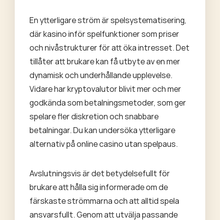
En ytterligare ström är spelsystematisering,
där kasino inför spelfunktioner som priser
och nivåstrukturer för att öka intresset. Det
tillåter att brukare kan få utbyte av en mer
dynamisk och underhållande upplevelse.
Vidare har kryptovalutor blivit mer och mer
godkända som betalningsmetoder, som ger
spelare fler diskretion och snabbare
betalningar. Du kan undersöka ytterligare
alternativ på
online casino utan spelpaus
.
Avslutningsvis är det betydelsefullt för
brukare att hålla sig informerade om de
färskaste strömmarna och att alltid spela
ansvarsfullt. Genom att utvälja passande