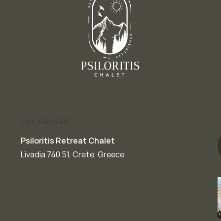
OUR ADDRESS
Psiloritis Retreat Chalet
Livadia 740 51, Crete, Greece