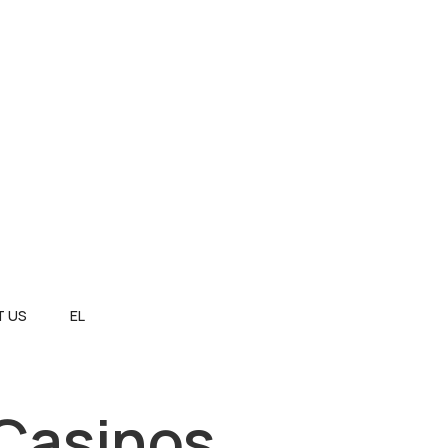
 US
EL
 Casinos