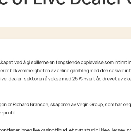
dskapet ved å gi spillerne en fengslende opplevelse som intimt 
r bekvemmeligheten av online gambling med den sosiale intera
 live-dealer-sektoren å vokse med 25 % hvert år, drevet av øk
en er Richard Branson, skaperen av Virgin Group, som har engasje
r-profil
.
ontløper innen live kasinotilbud, et nytt studio i New Jersey,