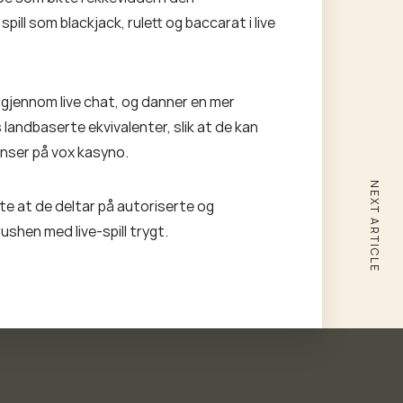
ill som blackjack, rulett og baccarat i live
re gjennom live chat, og danner en mer
 landbaserte ekvivalenter, slik at de kan
anser på
vox kasyno
.
NEXT ARTICLE
efte at de deltar på autoriserte og
rushen med live-spill trygt.