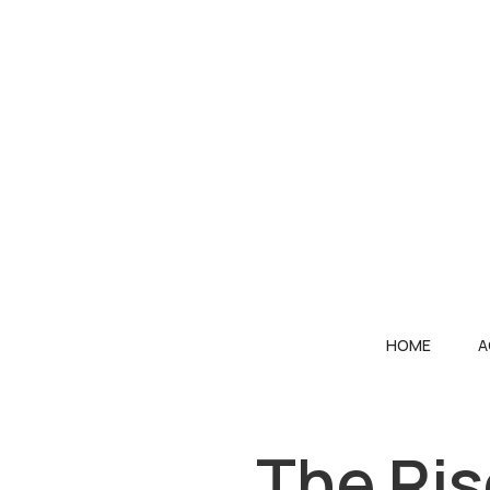
HOME
A
The Ris