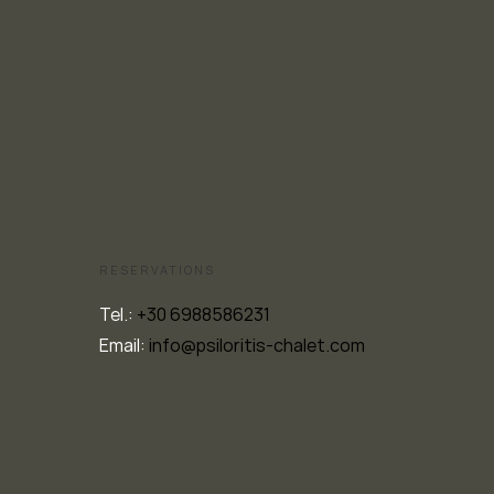
RESERVATIONS
Tel.:
+30 6988586231
Email:
info@psiloritis-chalet.com