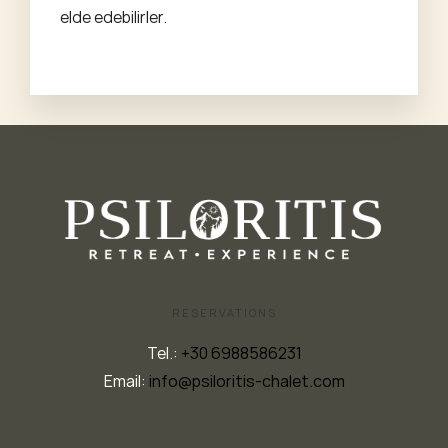
elde edebilirler.
RESERVATIONS
Tel.:
+30 6988586231
Email:
info@psiloritis-chalet.com