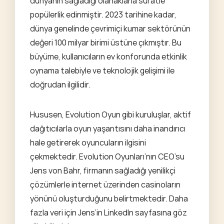
dünyanın sağladığı olanaklarla süratle
popülerlik edinmiştir. 2023 tarihine kadar,
dünya genelinde çevrimiçi kumar sektörünün
değeri 100 milyar birimi üstüne çıkmıştır. Bu
büyüme, kullanıcıların ev konforunda etkinlik
oynama talebiyle ve teknolojik gelişimi ile
doğrudan ilgilidir.
Hususen, Evolution Oyun gibi kuruluşlar, aktif
dağıtıcılarla oyun yaşantısını daha inandırıcı
hale getirerek oyuncuların ilgisini
çekmektedir. Evolution Oyunları’nın CEO’su
Jens von Bahr, firmanın sağladığı yenilikçi
çözümlerle internet üzerinden casinoların
yönünü oluşturduğunu belirtmektedir. Daha
fazla veri için Jens’in
LinkedIn sayfasına
göz