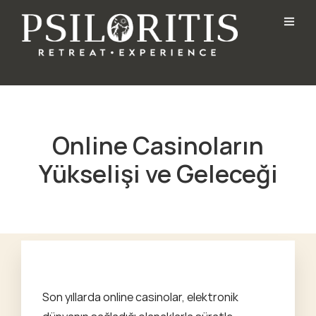
Online Casinoların
Yükselişi ve Geleceği
Son yıllarda online casinolar, elektronik