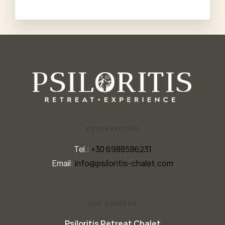
RESERVATIONS
Tel.:
+30 6988586231
Email:
info@psiloritis-chalet.com
OUR ADDRESS
Psiloritis Retreat Chalet