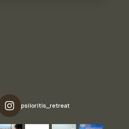
psiloritis_retreat