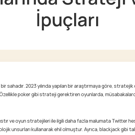
İpuçları
ği bir sahadır. 2023 yılında yapılan bir araştırmaya göre, strate
Özellikle poker gibi strateji gerektiren oyunlarda, müsabakalard
stır ve oyun stratejileri ile ilgili daha fazla malumata
Twitter h
ik unsurları kullanarak ehil olmuştur. Ayrıca, blackjack gibi ta