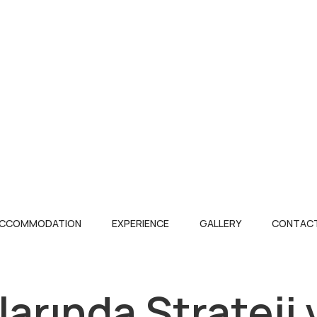
CCOMMODATION
EXPERIENCE
GALLERY
CONTACT
rında Strateji v