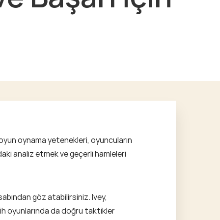
jik oyun oynama yetenekleri, oyuncuların
aki analiz etmek ve geçerli hamleleri
esabından
göz atabilirsiniz. Ivey,
lih oyunlarında da doğru taktikler