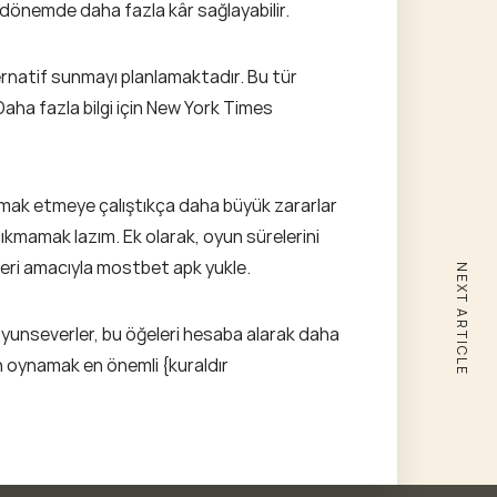
dönemde daha fazla kâr sağlayabilir.
rnatif sunmayı planlamaktadır. Bu tür
ha fazla bilgi için
New York Times
ılamak etmeye çalıştıkça daha büyük zararlar
ıkmamak lazım. Ek olarak, oyun sürelerini
veri amacıyla
mostbet apk yukle
.
NEXT ARTICLE
 Oyunseverler, bu öğeleri hesaba alarak daha
un oynamak en önemli {kuraldır