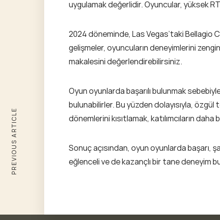
uygulamak değerlidir. Oyuncular, yüksek RT
2024 döneminde, Las Vegas’taki Bellagio Ca
gelişmeler, oyuncuların deneyimlerini zengi
makalesini değerlendirebilirsiniz.
Oyun oyunlarda başarılı bulunmak sebebiyle f
bulunabilirler. Bu yüzden dolayısıyla, özgü
PREVIOUS ARTICLE
dönemlerini kısıtlamak, katılımcıların daha b
Sonuç açısından, oyun oyunlarda başarı, şan
eğlenceli ve de kazançlı bir tane deneyim bu