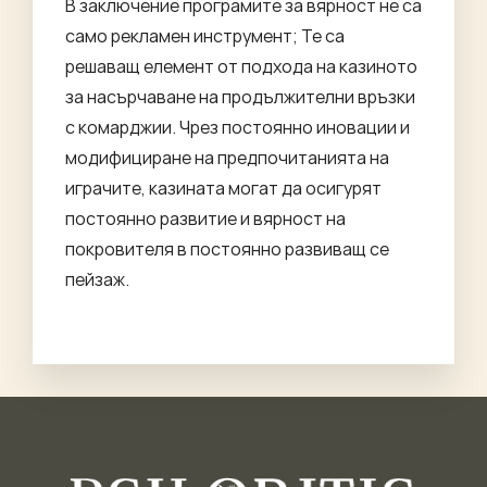
В заключение програмите за вярност не са
само рекламен инструмент; Те са
решаващ елемент от подхода на казиното
за насърчаване на продължителни връзки
с комарджии. Чрез постоянно иновации и
модифициране на предпочитанията на
играчите, казината могат да осигурят
постоянно развитие и вярност на
покровителя в постоянно развиващ се
пейзаж.