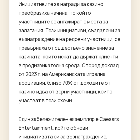
Инициативите за награди за казино
преобразиха начина, по който
участниците се ангажират с места за
залагания. Тези инициативи, създадени за
възнаграждение на редовни участници, се
превърнаха от съществено значение за
казината, които искат да държат клиенти
в предизвикателна среда. Според доклад
от 2023 г. на Американската игрална
асоциация, близо 70% от доходите от
казино идва от верни участници, които
участват в тези схеми.
Един забележителен екземпляр е Caesars
Entertainment, който обнови
инициативата си за възнаграждение,