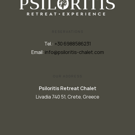
RESERVATIONS
Tel.:
+30 6988586231
Email:
info@psiloritis-chalet.com
OUR ADDRESS
Psiloritis Retreat Chalet
Livadia 740 51, Crete, Greece