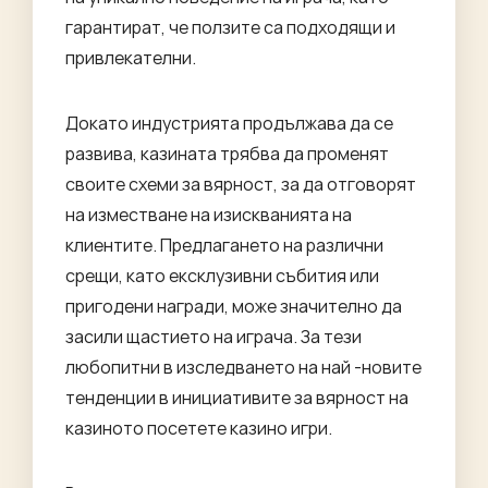
гарантират, че ползите са подходящи и
привлекателни.
Докато индустрията продължава да се
развива, казината трябва да променят
своите схеми за вярност, за да отговорят
на изместване на изискванията на
клиентите. Предлагането на различни
срещи, като ексклузивни събития или
пригодени награди, може значително да
засили щастието на играча. За тези
любопитни в изследването на най -новите
тенденции в инициативите за вярност на
казиното посетете
казино игри
.