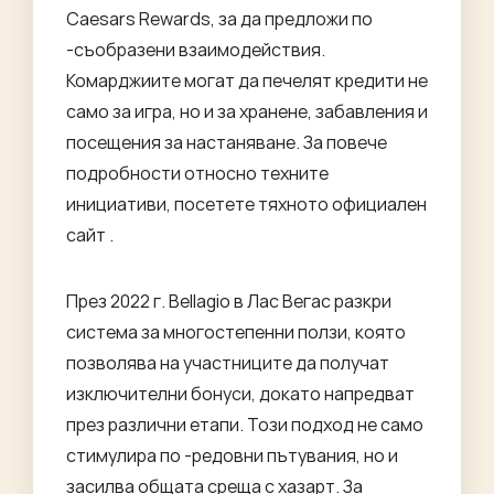
Caesars Rewards, за да предложи по
-съобразени взаимодействия.
Комарджиите могат да печелят кредити не
само за игра, но и за хранене, забавления и
посещения за настаняване. За повече
подробности относно техните
инициативи, посетете тяхното
официален
сайт
.
През 2022 г. Bellagio в Лас Вегас разкри
система за многостепенни ползи, която
позволява на участниците да получат
изключителни бонуси, докато напредват
през различни етапи. Този подход не само
стимулира по -редовни пътувания, но и
засилва общата среща с хазарт. За