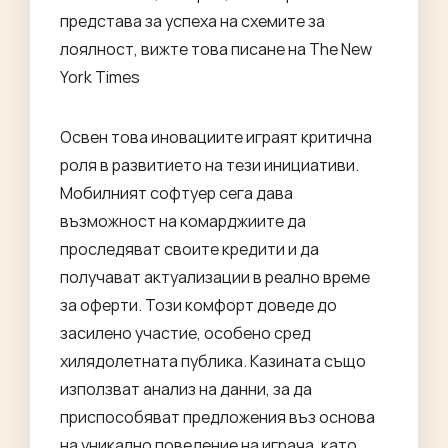
представа за успеха на схемите за
лоялност, вижте това писане на
The New
York Times
Освен това иновациите играят критична
роля в развитието на тези инициативи.
Мобилният софтуер сега дава
възможност на комарджиите да
проследяват своите кредити и да
получават актуализации в реално време
за оферти. Този комфорт доведе до
засилено участие, особено сред
хилядолетната публика. Казината също
използват анализ на данни, за да
приспособяват предложения въз основа
на уникално поведение на играча, като