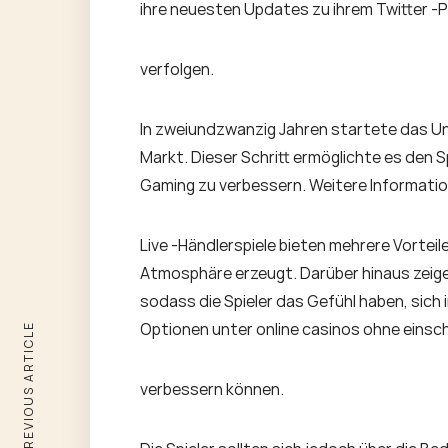
ihre neuesten Updates zu ihrem
Twitter -P
verfolgen.
In zweiundzwanzig Jahren startete das U
Markt. Dieser Schritt ermöglichte es den
Gaming zu verbessern. Weitere Informati
Live -Händlerspiele bieten mehrere Vorteil
Atmosphäre erzeugt. Darüber hinaus zeige
sodass die Spieler das Gefühl haben, sich 
Optionen unter
online casinos ohne eins
PREVIOUS ARTICLE
verbessern können.