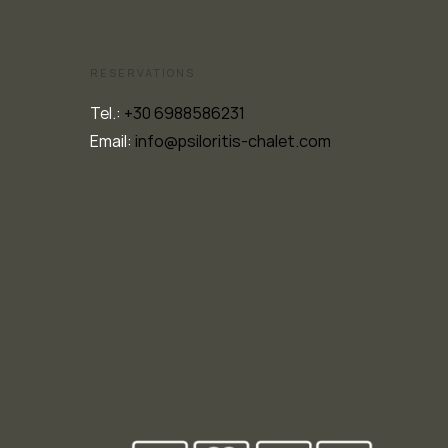
RESERVATIONS
Tel.:
+30 6988586231
Email:
info@psiloritis-chalet.com