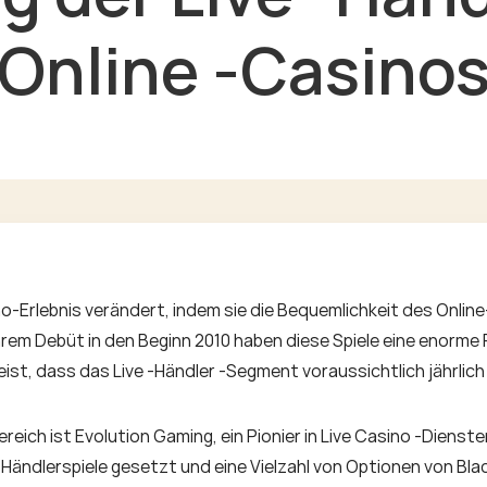
Online -Casino
o-Erlebnis verändert, indem sie die Bequemlichkeit des Onlin
rem Debüt in den Beginn 2010 haben diese Spiele eine enorme 
ist, dass das Live -Händler -Segment voraussichtlich jährli
eich ist Evolution Gaming, ein Pionier in Live Casino -Dienst
Händlerspiele gesetzt und eine Vielzahl von Optionen von Blac