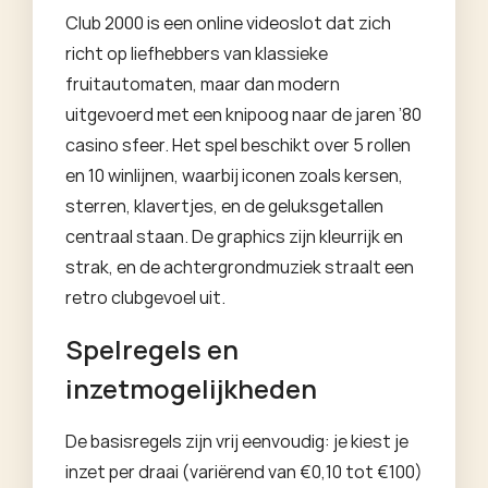
Club 2000 is een online videoslot dat zich
richt op liefhebbers van klassieke
fruitautomaten‚ maar dan modern
uitgevoerd met een knipoog naar de jaren ’80
casino sfeer. Het spel beschikt over 5 rollen
en 10 winlijnen‚ waarbij iconen zoals kersen‚
sterren‚ klavertjes‚ en de geluksgetallen
centraal staan. De graphics zijn kleurrijk en
strak‚ en de achtergrondmuziek straalt een
retro clubgevoel uit.
Spelregels en
inzetmogelijkheden
De basisregels zijn vrij eenvoudig: je kiest je
inzet per draai (variërend van €0‚10 tot €100)