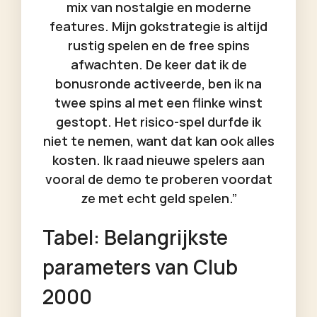
mix van nostalgie en moderne
features. Mijn gokstrategie is altijd
rustig spelen en de free spins
afwachten. De keer dat ik de
bonusronde activeerde‚ ben ik na
twee spins al met een flinke winst
gestopt. Het risico-spel durfde ik
niet te nemen‚ want dat kan ook alles
kosten. Ik raad nieuwe spelers aan
vooral de demo te proberen voordat
ze met echt geld spelen.”
Tabel: Belangrijkste
parameters van Club
2000