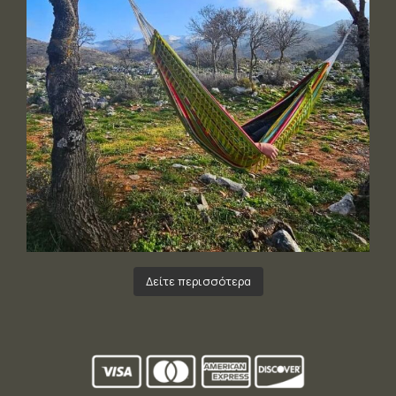
Δείτε περισσότερα