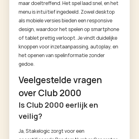
maar doeltreffend. Het spel laad snel‚ en het
menu is intuïtief ingedeeld. Zowel desktop
als mobiele versies bieden een responsive
design‚ waardoor het spelen op smartphone
of tablet prettig verloopt. Je vindt duidelijke
knoppen voor inzetaanpassing‚ autoplay‚ en
het openen van spelinformatie zonder
gedoe.
Veelgestelde vragen
over Club 2000
Is Club 2000 eerlijk en
veilig?
Ja‚ Stakelogic zorgt voor een