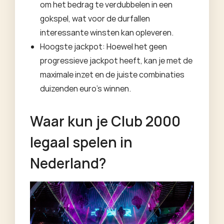
om het bedrag te verdubbelen in een
gokspel‚ wat voor de durfallen
interessante winsten kan opleveren.
Hoogste jackpot: Hoewel het geen
progressieve jackpot heeft‚ kan je met de
maximale inzet en de juiste combinaties
duizenden euro’s winnen.
Waar kun je Club 2000
legaal spelen in
Nederland?