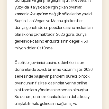
dönüşüm ve gelişme geçirmiştir. İlk evvela, 17.
yüzyılda İtalya’da belirgin çıkan oyunlar,
zamanla Avrupa’nın değişik bölgelerine yayıldı.
Bugün, Las Vegas ve Macau gibi kentler,
dünya genelinde en popüler casino mekanları
olarak öne çıkmaktadır. 2023 göre, dünya
genelinde casino endüstrisinin değeri 450
milyon doları üstünde.
Özellikle çevrimiçi casino etkinlikleri, son
dönemlerde büyük bir ivme kazanmıştır. 2020
senesinde başlayan pandemi süreci, birçok
oyuncunun fiziksel casinolar yerine online
platformlara yönelmesine neden olmuştur.
Bu durum, online müsabakaların daha kolay
ulaşılabilir hale gelmesini sağlamış ve