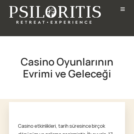
Casino Oyunlarının
Evrimi ve Geleceği
Casino etkinlikleri, tarih süresince birçok