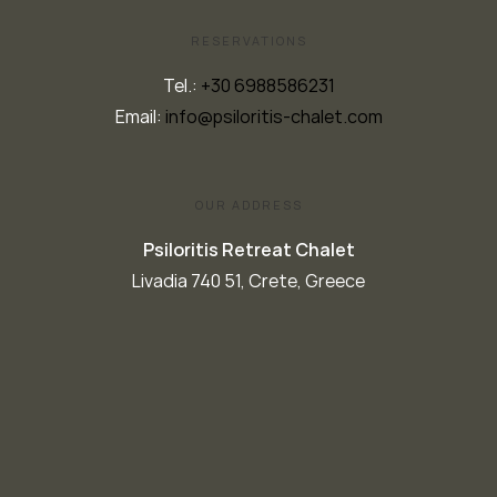
RESERVATIONS
Tel.:
+30 6988586231
Email:
info@psiloritis-chalet.com
OUR ADDRESS
Psiloritis Retreat Chalet
Livadia 740 51, Crete, Greece