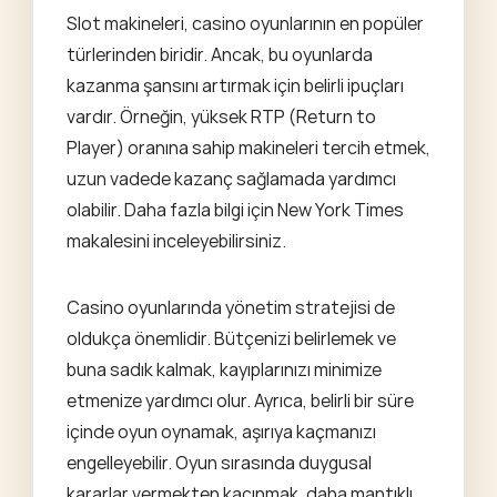
Slot makineleri, casino oyunlarının en popüler
türlerinden biridir. Ancak, bu oyunlarda
kazanma şansını artırmak için belirli ipuçları
vardır. Örneğin, yüksek RTP (Return to
Player) oranına sahip makineleri tercih etmek,
uzun vadede kazanç sağlamada yardımcı
olabilir. Daha fazla bilgi için
New York Times
makalesini inceleyebilirsiniz.
Casino oyunlarında yönetim stratejisi de
oldukça önemlidir. Bütçenizi belirlemek ve
buna sadık kalmak, kayıplarınızı minimize
etmenize yardımcı olur. Ayrıca, belirli bir süre
içinde oyun oynamak, aşırıya kaçmanızı
engelleyebilir. Oyun sırasında duygusal
kararlar vermekten kaçınmak, daha mantıklı