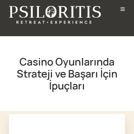
Casino Oyunlarında
Strateji ve Başarı İçin
İpuçları