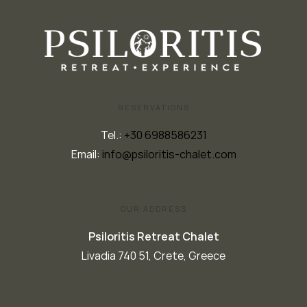
RESERVATIONS
Tel.:
+30 6988586231
Email:
info@psiloritis-chalet.com
OUR ADDRESS
Psiloritis Retreat Chalet
Livadia 740 51, Crete, Greece