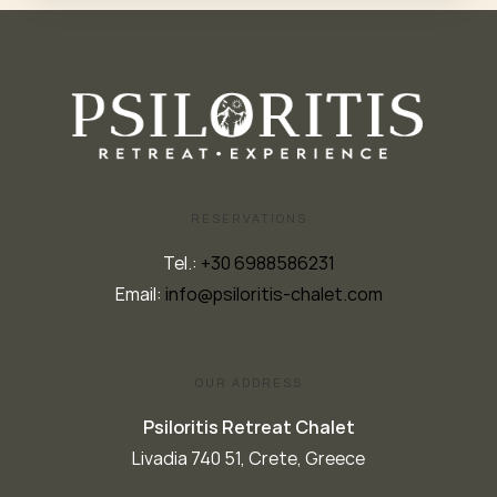
RESERVATIONS
Tel.:
+30 6988586231
Email:
info@psiloritis-chalet.com
OUR ADDRESS
Psiloritis Retreat Chalet
Livadia 740 51, Crete, Greece