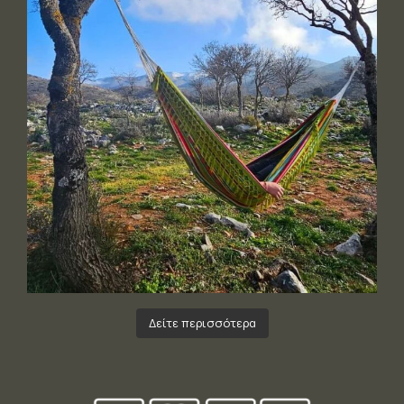
Δείτε περισσότερα