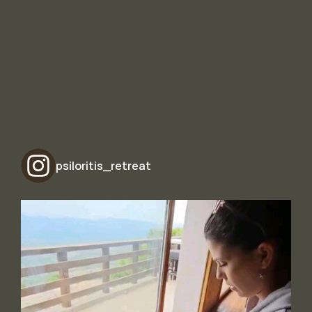
psiloritis_retreat