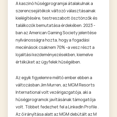
A kaszinó hűségprogramjai átalakulnak a
szerencsejátékok változó választásainak
kielégítésére, testreszabott ösztönzők és
találkozók bemutatása érdekében. 2023 -
ban az American Gaming Society jelentése
nyilvánosságra hozta, hogy a fogadási
mecénások csaknem 70% -a vesz részt a
lojalitási kezdeményezésekben, kiemelve
értéküket az ügyfelek hűségében.
Az egyik figyelemre méltó ember ebben a
változásban Jim Murren, az MGM Resorts
International volt vezérigazgatója, aki a
hűségprogramok javításának támogatója
volt. Többet fedezhet fel a
LinkedIn Profile
.
Az ő irányítása alatt az MGM debütált az M