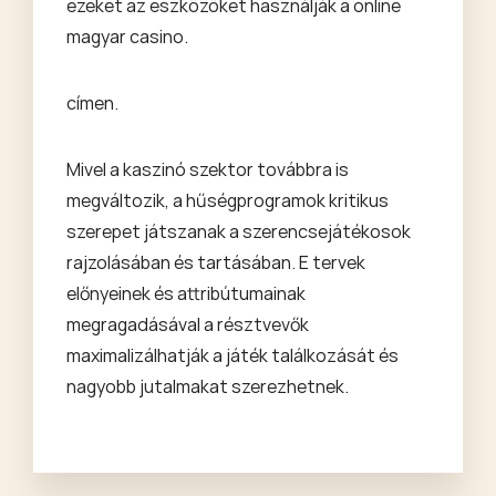
ezeket az eszközöket használják a
online
magyar casino
.
címen.
Mivel a kaszinó szektor továbbra is
megváltozik, a hűségprogramok kritikus
szerepet játszanak a szerencsejátékosok
rajzolásában és tartásában. E tervek
előnyeinek és attribútumainak
megragadásával a résztvevők
maximalizálhatják a játék találkozását és
nagyobb jutalmakat szerezhetnek.