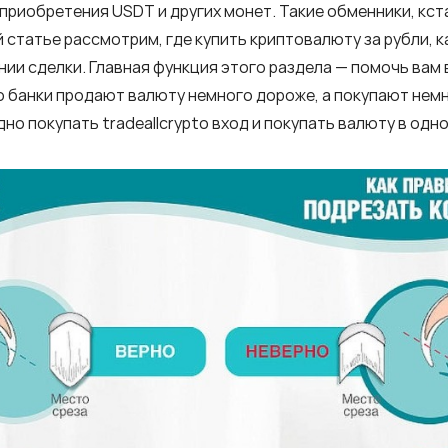
 приобретения USDT и других монет. Такие обменники, кс
й статье рассмотрим, где купить криптовалюту за рубли, 
ии сделки. Главная функция этого раздела — помочь вам 
о банки продают валюту немного дороже, а покупают нем
одно покупать
tradeallcrypto вход
и покупать валюту в одном