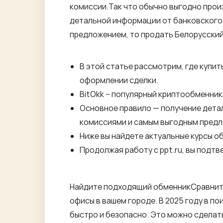
комиссии.Так что обычно выгодно произ
детальной информации от банковского
предложением, то продать Белорусский 
В этой статье рассмотрим, где купит
оформлении сделки.
BitOkk – популярный криптообменник
Основное правило — получение дета
комиссиями и самым выгодным предло
Ниже вы найдете актуальные курсы о
Продолжая работу с ppt.ru, вы подт
Найдите подходящий обменникСравните 
офисы в вашем городе. В 2025 году в по
быстро и безопасно. Это можно сделат