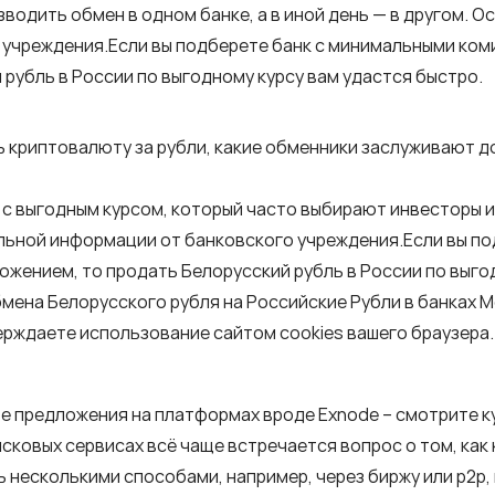
водить обмен в одном банке, а в иной день — в другом. 
 учреждения.Если вы подберете банк с минимальными ком
рубль в России по выгодному курсу вам удастся быстро.
ь криптовалюту за рубли, какие обменники заслуживают д
 с выгодным курсом, который часто выбирают инвесторы и 
льной информации от банковского учреждения.Если вы по
жением, то продать Белорусский рубль в России по выгод
бмена Белорусского рубля на Российские Рубли в банках М
верждаете использование сайтом сооkiеѕ вашего браузера.
предложения на платформах вроде Exnode – смотрите ку
исковых сервисах всё чаще встречается вопрос о том, как
ь несколькими способами, например, через биржу или p2p