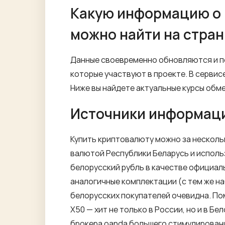
Какую информацию о п
можно найти на стра
Данные своевременно обновляются и по
которые участвуют в проекте. В сервис
Ниже вы найдете актуальные курсы обме
Источники информац
Купить криптовалюту можно за несколь
валютой Республики Беларусь и использ
белорусский рубль в качестве официаль
аналогичные комплектации (с тем же на
белорусских покупателей очевидна. Пом
X50 — хит не только в России, но и в Б
брокера oanda
большего стимулирован