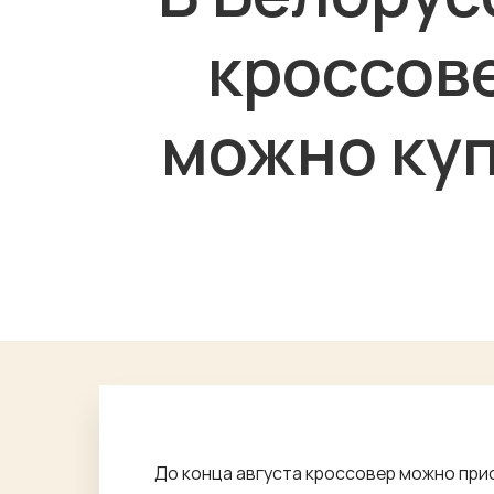
кроссове
можно куп
До конца августа кроссовер можно приоб