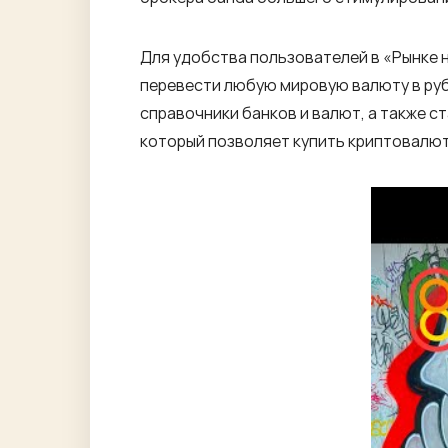
Для удобства пользователей в «Рынке
перевести любую мировую валюту в рубл
справочники банков и валют, а также с
который позволяет купить криптовалют