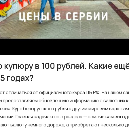
 купюру в 100 рублей. Какие ещ
5 годах?
ет отличаться от официального курса ЦБ РФ. На нашем са
 Мы предоставляем обновленную информацию о валютных к
ния. Курс белорусского рубля к другим мировым валютам
рмации. Главная задача этого раздела — помочь вам выго
одают валюту немного дороже, а приобретают несколько д