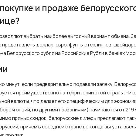
окупке и продаже белорусского
нице?
зволяют выбрать наиболее выгодный вариант обмена. За
е представлены доллар, евро, фунты стерлингов, швейцарс
на Белорусского рубля на Российские Рубли в банках Мос
ии
ко минут, если предварительно подавали заявку. Белорус
уется преимущественно на территории этой страны. Ни од
ной валюты, что делает его специфическим для экономики
бором опций, но другими названиями) начинаются от 2,19 м
имо прямых скидок, белорусские дилеры предлагают также
елоруссии, причем в соседней стране до конца августа вве
ия продаж.