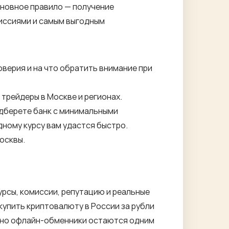
Основное правило — получение
иссиями и самым выгодным
оверия и на что обратить внимание при
трейдеры в Москве и регионах.
дберете банк с минимальными
ному курсу вам удастся быстро.
осквы.
рсы, комиссии, репутацию и реальные
 купить криптовалюту в России за рубли
, но офлайн-обменники остаются одним