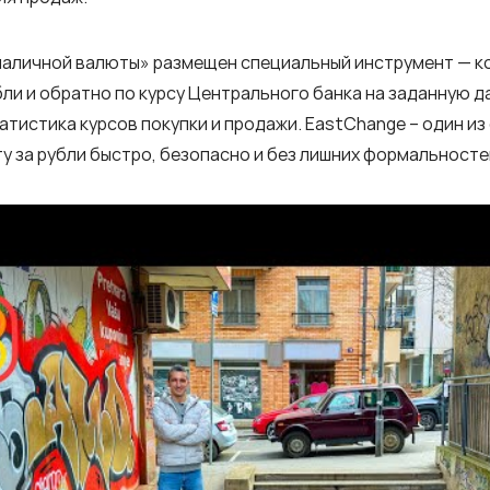
 наличной валюты» размещен специальный инструмент — к
и и обратно по курсу Центрального банка на заданную дат
татистика курсов покупки и продажи. EastChange – один из
у за рубли быстро, безопасно и без лишних формальносте