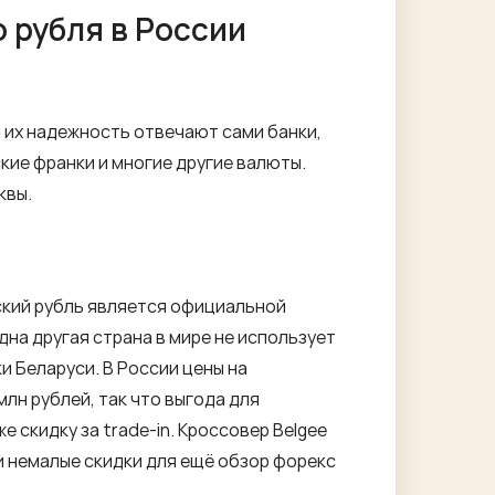
 рубля в России
 их надежность отвечают сами банки,
кие франки и многие другие валюты.
квы.
ский рубль является официальной
на другая страна в мире не использует
 Беларуси. В России цены на
лн рублей, так что выгода для
 скидку за trade-in. Кроссовер Belgee
ли немалые скидки для ещё
обзор форекс