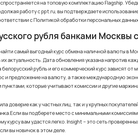
спространяется на топовую комплектацию Flagship. Убеди
должая работу с ppt.ru, вы подтверждаете использование
оответствии с Политикой обработки персональных данных
усского рубля банками Москвы 
найти самый выгодный курс обмена наличной валюты в Мо
 их актуальность. Дата обновления указана напротив каж
на белорусский рубль и его коммерческий курс зависят от
ос и предложение на валюту, а также международную эк
 пунктами, которые учитывают комиссии и другие маржин
ила доверие как у частных лиц, так и у крупных покупате
нка.Если вы подберете место с минимальными комиссиям
у курсу вам удастся легко. Insight – это сеть проверенны
сли вы новичок в этом деле.