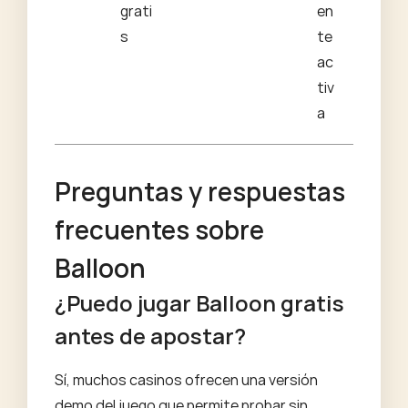
grati
en
s
te
ac
tiv
a
Preguntas y respuestas
frecuentes sobre
Balloon
¿Puedo jugar Balloon gratis
antes de apostar?
Sí, muchos casinos ofrecen una versión
demo del juego que permite probar sin