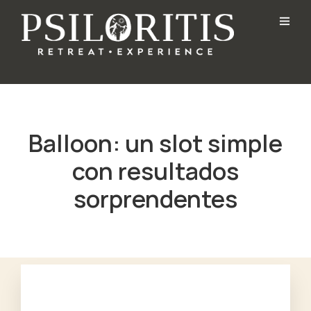
Balloon: un slot simple
con resultados
sorprendentes