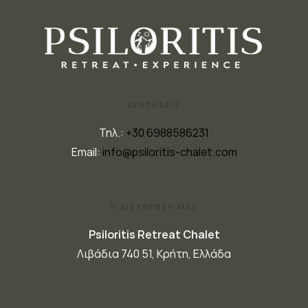
ΚΡΑΤΗΣΕΙΣ
Τηλ.:
+30 6988586231
Email:
info@psiloritis-chalet.com
Η ΔΙΕΥΘΥΝΣΗ ΜΑΣ
Psiloritis Retreat Chalet
Λιβάδια 740 51, Κρήτη, Ελλάδα