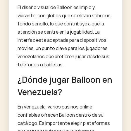
El diseño visual de Balloon es limpio y
vibrante, con globos que se elevan sobre un
fondo sencillo, lo que contribuye a que la
atención se centre en la jugabilidad. La
interfaz está adaptada para dispositivos
móviles, un punto clave para los jugadores
venezolanos que prefieren jugar desde sus
teléfonos o tabletas.
¿Dónde jugar Balloon en
Venezuela?
En Venezuela, varios casinos online
confiables ofrecen Balloon dentro de su
catálogo. Es importante elegir plataformas