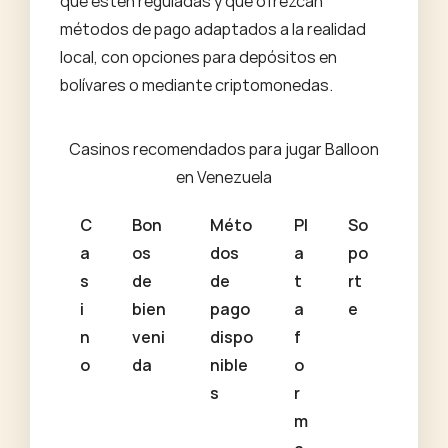
que estén reguladas y que ofrezcan
métodos de pago adaptados a la realidad
local, con opciones para depósitos en
bolívares o mediante criptomonedas.
Casinos recomendados para jugar Balloon
en Venezuela
C
Bon
Méto
Pl
So
a
os
dos
a
po
s
de
de
t
rt
i
bien
pago
a
e
n
veni
dispo
f
o
da
nible
o
s
r
m