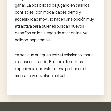
ganar. La posibilidad de jugarlo en casinos
confiables, con modalidades demo y
accesibilidad móvil, lo hacen una opción muy
atractiva para quienes buscan nuevos
desafíos en los juegos de azar online.
ve-
balloon-app.com.ve
Ya sea que busques entretenimiento casual
o ganar en grande, Balloon ofrece una
experiencia que vale la pena probar en el
mercado venezolano actual.