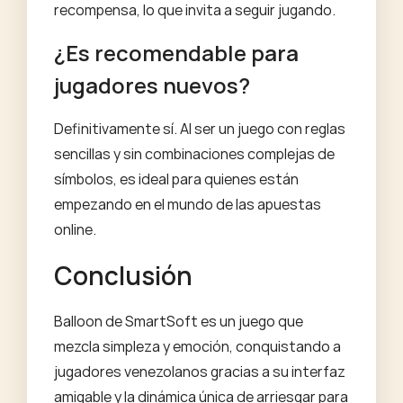
recompensa, lo que invita a seguir jugando.
¿Es recomendable para
jugadores nuevos?
Definitivamente sí. Al ser un juego con reglas
sencillas y sin combinaciones complejas de
símbolos, es ideal para quienes están
empezando en el mundo de las apuestas
online.
Conclusión
Balloon de SmartSoft es un juego que
mezcla simpleza y emoción, conquistando a
jugadores venezolanos gracias a su interfaz
amigable y la dinámica única de arriesgar para