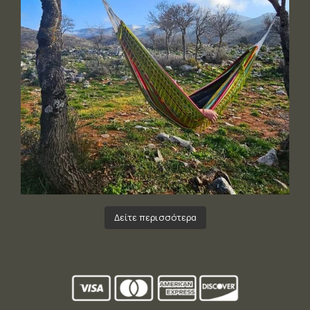
Δείτε περισσότερα