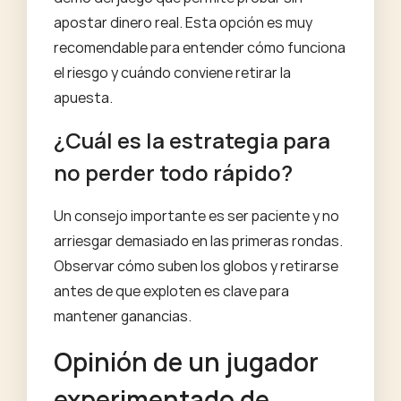
apostar dinero real. Esta opción es muy
recomendable para entender cómo funciona
el riesgo y cuándo conviene retirar la
apuesta.
¿Cuál es la estrategia para
no perder todo rápido?
Un consejo importante es ser paciente y no
arriesgar demasiado en las primeras rondas.
Observar cómo suben los globos y retirarse
antes de que exploten es clave para
mantener ganancias.
Opinión de un jugador
experimentado de